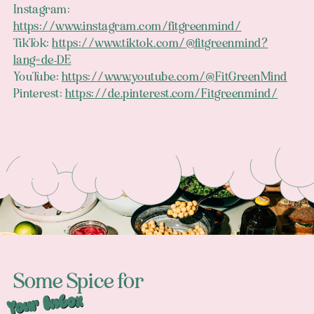
Instagram:
https://www.instagram.com/fitgreenmind/
TikTok:
https://www.tiktok.com/@fitgreenmind?
lang=de-DE
YouTube:
https://www.youtube.com/@FitGreenMind
Pinterest:
https://de.pinterest.com/Fitgreenmind/
Footer
Some Spice for
Your Inbox